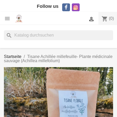
Follow us

shopping_cart

(0)
search
Startseite
Tisane Achillée millefeuille- Plante médicinale
sauvage (Achillea millefolium)