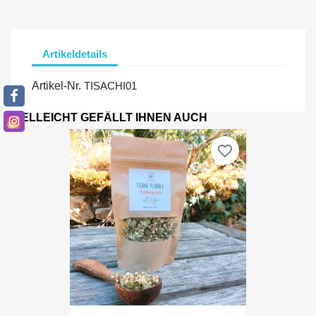
Artikeldetails
Artikel-Nr.
TISACHI01
VIELLEICHT GEFÄLLT IHNEN AUCH
favorite_border