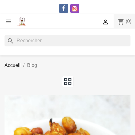

shopping_cart

(0)
search
Accueil
Blog