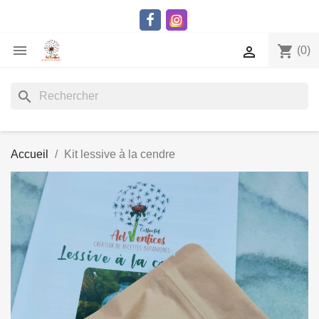

shopping_cart

(0)
search
Accueil
Kit lessive à la cendre