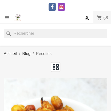

shopping_cart

(0)
search
Accueil
Blog
Recettes