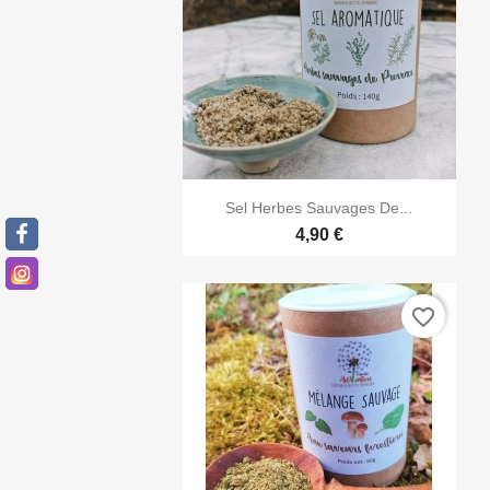

Aperçu rapide
Sel Herbes Sauvages De...
4,90 €
favorite_border