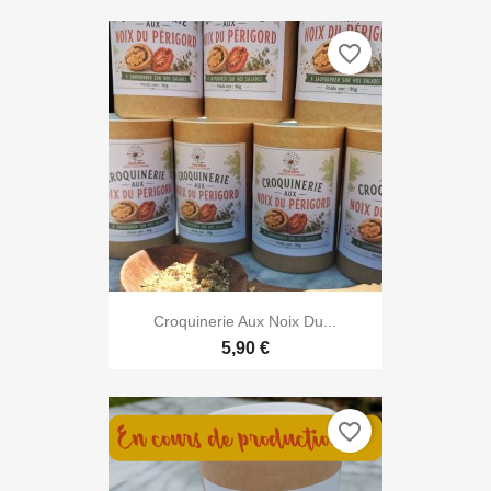
favorite_border

Aperçu rapide
Croquinerie Aux Noix Du...
5,90 €
favorite_border