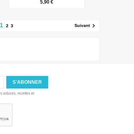
5,90 €
1

Suivant
2
3
s astuces, recettes et