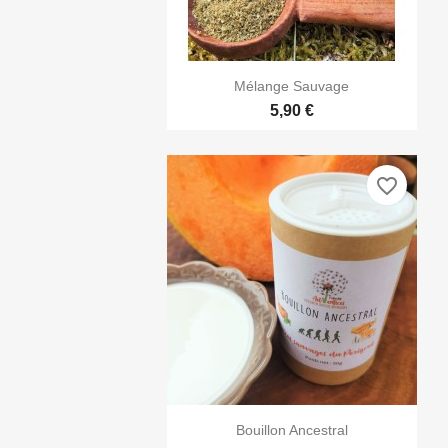

Aperçu rapide
Mélange Sauvage
5,90 €
favorite_border

Aperçu rapide
Bouillon Ancestral