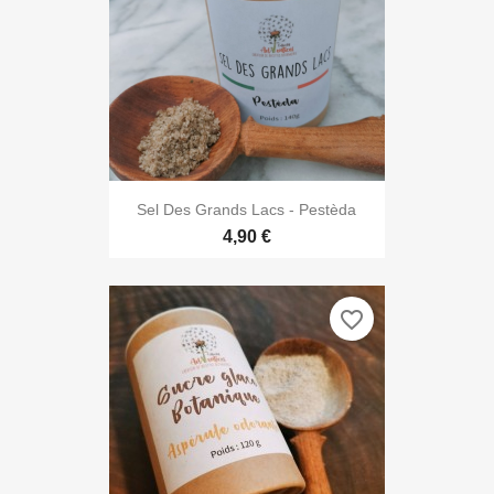

Aperçu rapide
Sel Des Grands Lacs - Pestèda
4,90 €
favorite_border