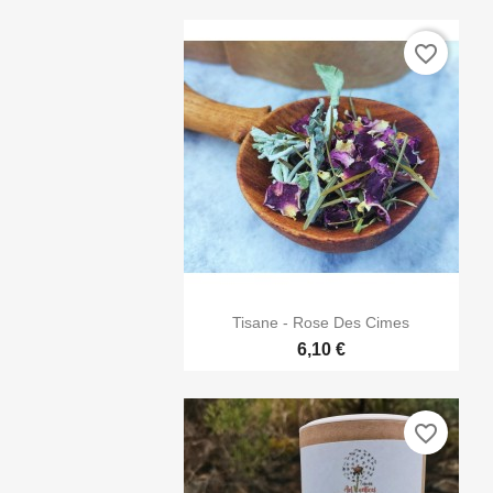
favorite_border

Aperçu rapide
Tisane - Rose Des Cimes
6,10 €
favorite_border