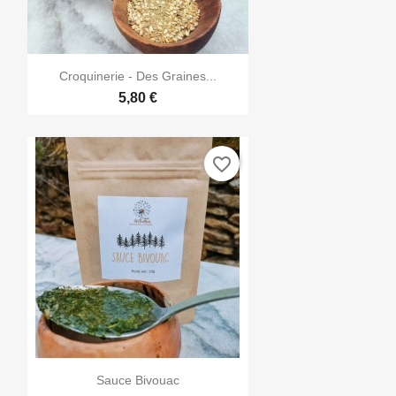

Aperçu rapide
Croquinerie - Des Graines...
5,80 €
favorite_border

Aperçu rapide
Sauce Bivouac