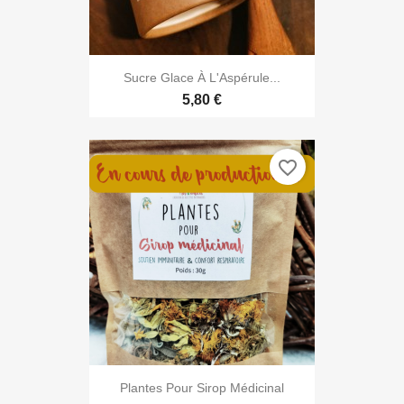

Aperçu rapide
Sucre Glace À L'Aspérule...
5,80 €
favorite_border

Aperçu rapide
Plantes Pour Sirop Médicinal