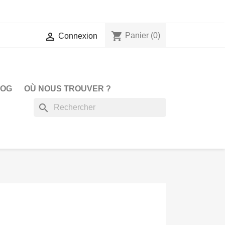
shopping_cart

Panier
(0)
Connexion
LOG
OÙ NOUS TROUVER ?
search