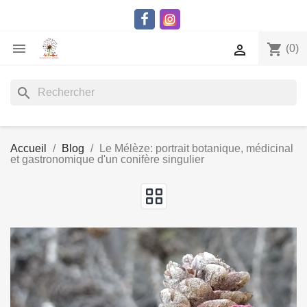

shopping_cart

(0)
search
Accueil
Blog
Le Mélèze: portrait botanique, médicinal
et gastronomique d'un conifère singulier