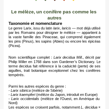
Le mélèze, un conifère pas comme les 
autres
Taxonomie et nomenclature
Le genre Larix, issu du latin 
larix
, 
laricis
 — mot déjà utilisé 
par les Romains pour désigner le mélèze — appartient à 
la vaste famille des Pinaceae, qui comprend également 
les pins (Pinus), les sapins (Abies) ou encore les épicéas 
(Picea).
Nom scientifique complet : 
Larix decidua Mill
., décrit par 
Philip Miller en 1768 dans son Gardener’s Dictionary. Le 
terme decidua fait référence à la caduicité (perte) de ses 
aiguilles, trait botanique exceptionnel chez les conifères 
tempérés. 
Parmi les autres espèces du genre :
- 
Larix sibirica
 (mélèze de Sibérie)
- 
Larix kaempferi
 (mélèze du Japon, introduit en Europe)
- 
Larix occidentalis
 (mélèze de l’Ouest, en Amérique du 
Nord)
Les espèces se croisent parfois, notamment 
L. decidua × 