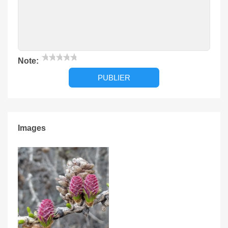
★
★
★
★
★
Note:
Images