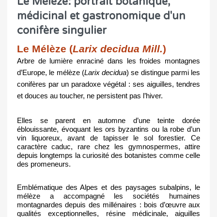
Le Mélèze: portrait botanique,
médicinal et gastronomique d'un
conifère singulier
Le Mélèze (
Larix decidua Mill.
)
Arbre de lumière enraciné dans les froides montagnes 
d’Europe, le mélèze (
Larix decidua
) se distingue parmi les 
conifères par un paradoxe végétal : ses aiguilles, tendres 
et douces au toucher, ne persistent pas l’hiver.
Elles se parent en automne d’une teinte dorée 
éblouissante, évoquant les ors byzantins ou la robe d’un 
vin liquoreux, avant de tapisser le sol forestier. Ce 
caractère caduc, rare chez les gymnospermes, attire 
depuis longtemps la curiosité des botanistes comme celle 
des promeneurs.
Emblématique des Alpes et des paysages subalpins, le 
mélèze a accompagné les sociétés humaines 
montagnardes depuis des millénaires : bois d’œuvre aux 
qualités exceptionnelles, résine médicinale, aiguilles 