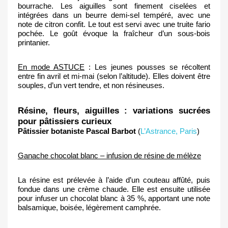
bourrache. Les aiguilles sont finement ciselées et 
intégrées dans un beurre demi-sel tempéré, avec une 
note de citron confit. Le tout est servi avec une truite fario 
pochée. Le goût évoque la fraîcheur d’un sous-bois 
printanier. 
En mode ASTUCE
 : Les jeunes pousses se récoltent 
entre fin avril et mi-mai (selon l’altitude). Elles doivent être 
souples, d’un vert tendre, et non résineuses.
Résine, fleurs, aiguilles : variations sucrées 
pour pâtissiers curieux
Pâtissier botaniste
Pascal Barbot
 (
L’Astrance, Paris
)
Ganache chocolat blanc – infusion de résine de mélèze
La résine est prélevée à l’aide d’un couteau affûté, puis 
fondue dans une crème chaude. Elle est ensuite utilisée 
pour infuser un chocolat blanc à 35 %, apportant une note 
balsamique, boisée, légèrement camphrée.