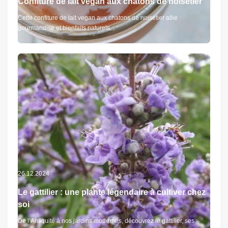
Confiture de lait vegan aux chatons de noisetier
Cette confiture de lait vegan aux chatons de noisetier allie
gourmandise et bienfaits naturels. .
26.12.2024
Le gattilier : une plante légendaire à cultiver chez
soi
De l’Antiquité à nos jardins modernes, découvrez le gattilier, ses