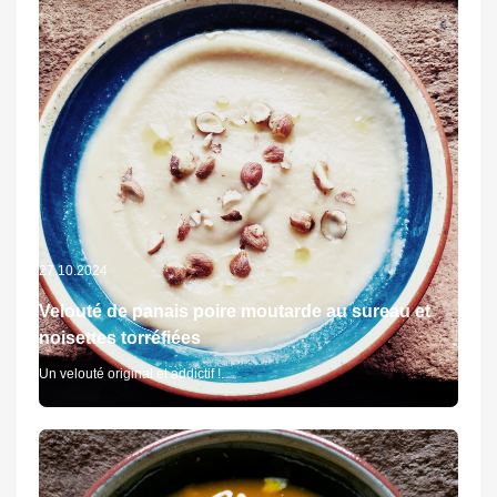
27.10.2024
Velouté de panais poire moutarde au sureau et
noisettes torréfiées
Un velouté original et addictif !.