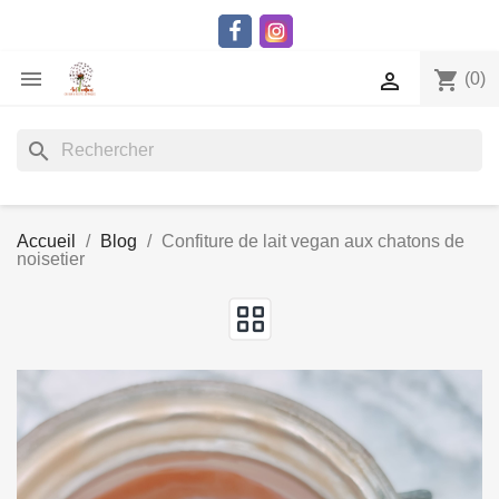

shopping_cart

(0)
search
Accueil
Blog
Confiture de lait vegan aux chatons de
noisetier