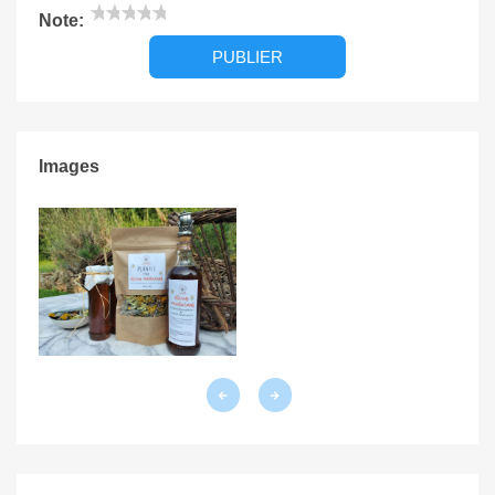
★
★
★
★
★
Note:
Images