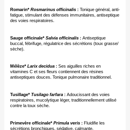
Romarin* 
Rosmarinus officinalis
 : 
Tonique général, anti-
fatigue, stimulant des défenses immunitaires, antiseptique 
des voies respiratoires.
Sauge officinale* 
Salvia officinalis 
: 
Antiseptique 
buccal, fébrifuge, régulatrice des sécrétions (toux grasse/ 
sèche).
Mélèze* 
Larix decidua
 :
 Ses aiguilles riches en 
vitamines C et ses fleurs contiennent des résines 
antiseptiques douces. Tonique pulmonaire traditionnel. 
Tusillage* 
Tusilago farfara
 :
Adoucissant des voies 
respiratoires, mucolytique léger, traditionnellement utilisé 
contre la toux sèche.
Primevère officinale* 
Primula veris 
: 
Fluidifie les 
sécrétions bronchiques, sédative, calmante, 