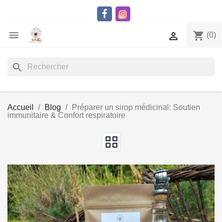

shopping_cart

(0)
search
Accueil
Blog
Préparer un sirop médicinal: Soutien
immunitaire & Confort respiratoire