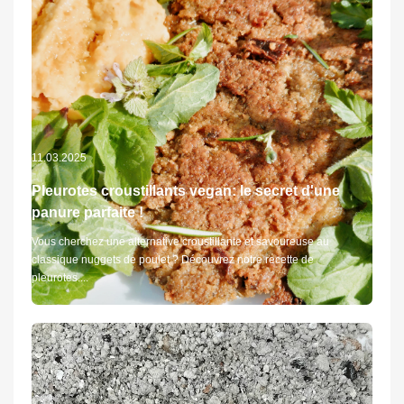
11.03.2025
Pleurotes croustillants vegan: le secret d'une
panure parfaite !
Vous cherchez une alternative croustillante et savoureuse au
classique nuggets de poulet ? Découvrez notre recette de
pleurotes....