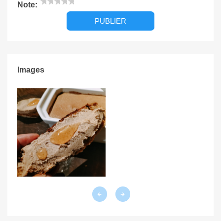
★
★
★
★
★
Note:
Images